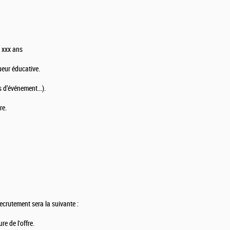
e xxx ans
ueur éducative.
 d’événement...).
re.
ecrutement sera la suivante :
re de l'offre.