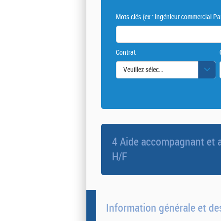
Mots clés
(ex : ingénieur commercial Par
Contrat
Veuillez sélectionner une ou des vale
4 Aide accompagnant et a
H/F
Information générale et des