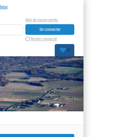
didat
Mot de passe perdu
Rester connecté
0