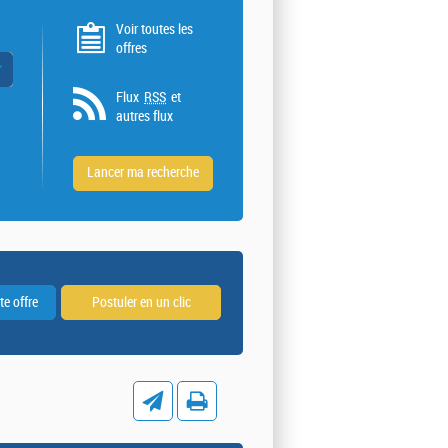
Voir toutes les
offres
 valeurs
Flux
RSS
et
autres flux