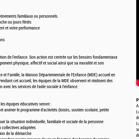
événements familiaux ou personnels.
nche ou jours fériés
ent et votre performance
ons
ection de l'enfance. Son action est centrée sur les besoins fondamentaux
ppement physique, affectif et social ainsi que sa moralité et son
ce et Famille, la Maison Départementale de l'Enfance (MDE) accueil en
endant cet accueil, les équipes de la MDE observent et réalisent des
n avec les services de l'aide sociale à l'enfance.
P
 les équipes éducatives seront :
A
t animer le programme d'activités (loisirs, soutien scolaire, petite
L
d
er la situation individuelle, familiale et sociale de la personne
L
ou collectives adaptées
s
ation de la démarche
d