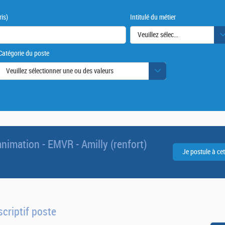
is)
Intitulé du métier
Veuillez sélectionner une ou des
Catégorie du poste
urs
Veuillez sélectionner une ou des valeurs
nimation - EMVR - Amilly (renfort)
criptif poste