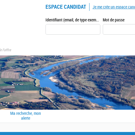
ESPACE CANDIDAT
Je me crée un espace can
Identifiant (email, de type exemple@exemple.fr)
Mot de passe
e l'offre
Ma recherche, mon
alerte