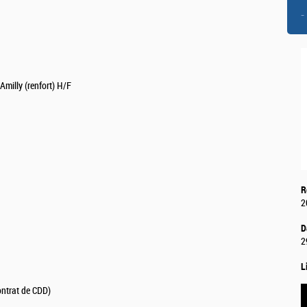
-
milly (renfort) H/F
R
2
D
2
L
ontrat de CDD)