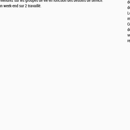
erviendrez sur les groupes de vie en fonction des besoins de service.
d
un week-end sur 2 travaillé.
d
L
m
C
d
v
r