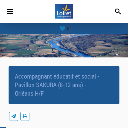
0
Accompagnant éducatif et social -
Pavillon SAKURA (8-12 ans) -
Orléans H/F