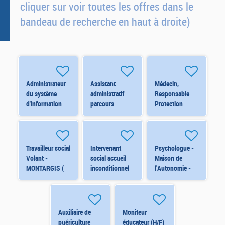
cliquer sur voir toutes les offres dans le
bandeau de recherche en haut à droite)
Administrateur
Assistant
Médecin,
du système
administratif
Responsable
d'information
parcours
Protection
financier -
insertion RSA -
Maternelle
ORLEANS
MONTARGIS
Infantile -
(8296) H/F
(7906) H/F
ORLEANS
(7626) H/F
Travailleur social
Intervenant
Psychologue -
Volant -
social accueil
Maison de
MONTARGIS (
inconditionnel
l'Autonomie -
8220) H/F
et Relais France
ORLEANS
Services -
(Contrat de
PITHIVIERS
remplacement)
(8338) H/F
H/F
Auxiliaire de
Moniteur
puériculture
éducateur (H/F)