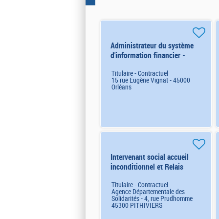
Administrateur du système
d'information financier -
ORLEANS (8296) H/F
Titulaire - Contractuel
15 rue Eugène Vignat - 45000
Orléans
Intervenant social accueil
inconditionnel et Relais
France Services - PITHIVIERS
Titulaire - Contractuel
(8338) H/F
Agence Départementale des
Solidarités - 4, rue Prudhomme
45300 PITHIVIERS