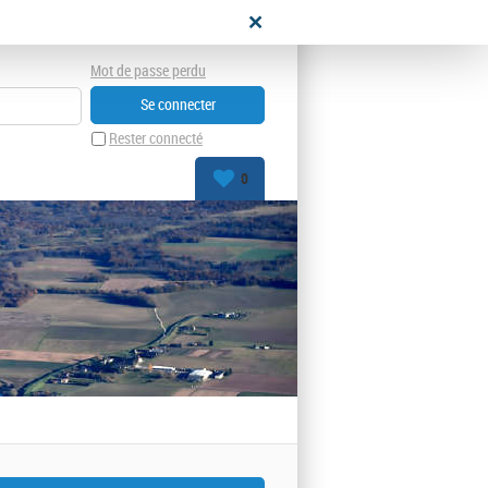
didat
Mot de passe perdu
Rester connecté
0