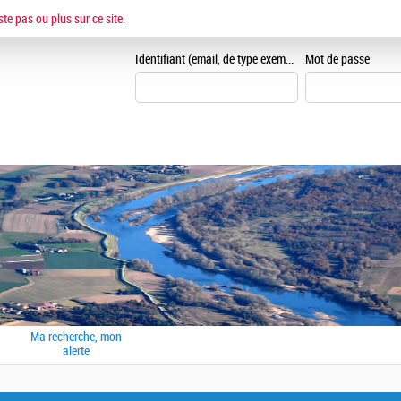
ESPACE CANDIDAT
ste pas ou plus sur ce site.
Je me crée un espace can
Identifiant (email, de type exemple@exemple.fr)
Mot de passe
Ma recherche, mon
alerte