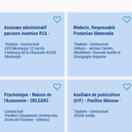
Assistant administratif
Médecin, Responsable
parcours insertion RSA -
Protection Maternelle
MONTARGIS (7906) H/F
Infantile - ORLEANS (7626)
Titulaire - Contractuel
Titulaire - Contractuel
H/F
ADS Montargis 32 rue du
Orléans - secteur Carmes
Faubourg de la Chaussée 45200
Madeleine / Bannier murlin et
Montargis
Bourgogne Argonne
Psychologue - Maison de
Auxiliaire de puériculture
l'Autonomie - ORLEANS
(H/F) - Pavillon Mimosa -
(Contrat de remplacement)
Poste 10864 H/F
Contractuel
Titulaire - Contractuel
H/F
Pavillon Citoyenneté (Avenue des
45200 Amilly
droits de l'Homme - Orléans)