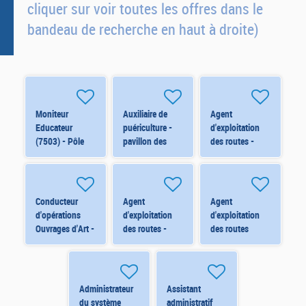
cliquer sur voir toutes les offres dans le
bandeau de recherche en haut à droite)
Moniteur
Auxiliaire de
Agent
Educateur
puériculture -
d'exploitation
(7503) - Pôle
pavillon des
des routes -
Ados (15-18
Loupiots -
Viabilité
ans) - Orléans
11061 H/F
hivernale - CT
H/F H/F
de Cléry St
André (Renfort)
Conducteur
Agent
Agent
H/F
d'opérations
d'exploitation
d'exploitation
Ouvrages d'Art -
des routes -
des routes
ORLÉANS
Viabilité
Centre de
(6873) H/F
hivernale - CT
Travaux
d'Orléans Nord
d'ARTENAY
(Renfort) H/F
(6823) H/F
Administrateur
Assistant
du système
administratif