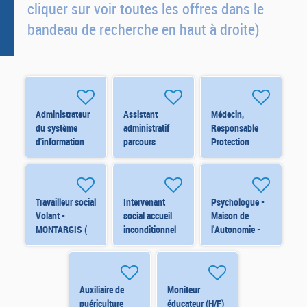
cliquer sur voir toutes les offres dans le
bandeau de recherche en haut à droite)
Administrateur
Assistant
Médecin,
du système
administratif
Responsable
d'information
parcours
Protection
financier -
insertion RSA -
Maternelle
ORLEANS
MONTARGIS
Infantile -
(8296) H/F
(7906) H/F
ORLEANS
(7626) H/F
Travailleur social
Intervenant
Psychologue -
Volant -
social accueil
Maison de
MONTARGIS (
inconditionnel
l'Autonomie -
8220) H/F
et Relais France
ORLEANS
Services -
(Contrat de
PITHIVIERS
remplacement)
(8338) H/F
H/F
Auxiliaire de
Moniteur
puériculture
éducateur (H/F)