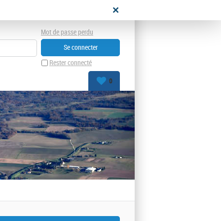
didat
Mot de passe perdu
Rester connecté
0