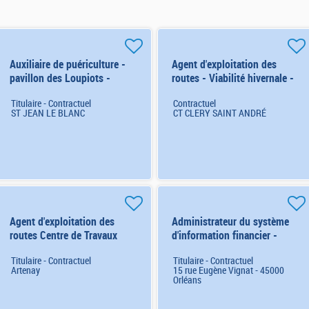
Auxiliaire de puériculture -
Agent d'exploitation des
pavillon des Loupiots -
routes - Viabilité hivernale -
11061 H/F
CT de Cléry St André
Titulaire - Contractuel
Contractuel
(Renfort) H/F
ST JEAN LE BLANC
CT CLERY SAINT ANDRÉ
Agent d'exploitation des
Administrateur du système
routes Centre de Travaux
d'information financier -
d'ARTENAY (6823) H/F
ORLEANS (8296) H/F
Titulaire - Contractuel
Titulaire - Contractuel
Artenay
15 rue Eugène Vignat - 45000
Orléans