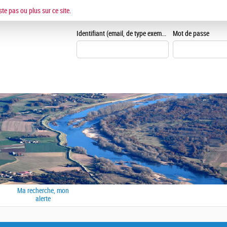
ESPACE CANDIDAT
ste pas ou plus sur ce site.
Je me crée un espace can
Identifiant (email, de type exemple@exemple.fr)
Mot de passe
Ma recherche, mon
alerte