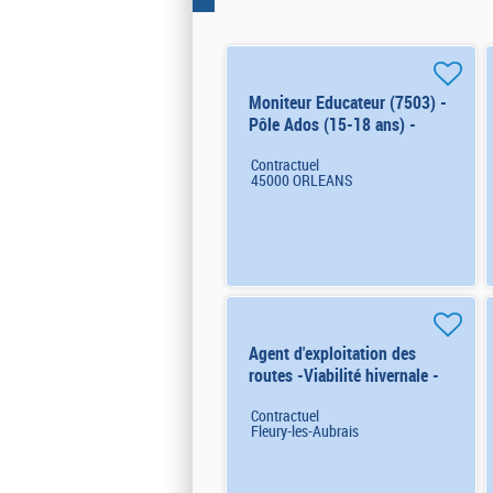
Moniteur Educateur (7503) -
Pôle Ados (15-18 ans) -
Orléans H/F H/F
Contractuel
45000 ORLEANS
Agent d'exploitation des
routes -Viabilité hivernale -
CT d'Orléans Nord (Renfort)
Contractuel
H/F
Fleury-les-Aubrais