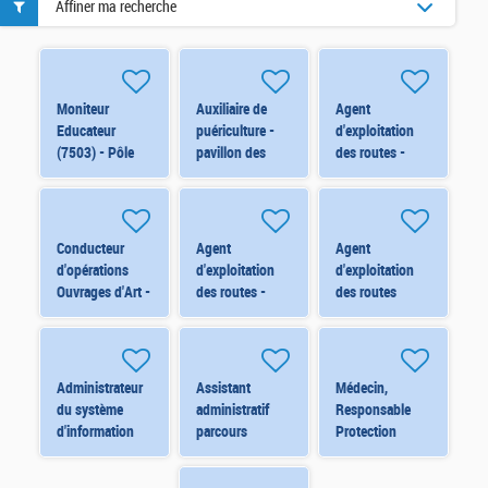
Affiner ma recherche
Moniteur
Auxiliaire de
Agent
Educateur
puériculture -
d'exploitation
(7503) - Pôle
pavillon des
des routes -
Ados (15-18
Loupiots -
Viabilité
ans) - Orléans
11061 H/F
hivernale - CT
H/F H/F
de Cléry St
André (Renfort)
Conducteur
Agent
Agent
H/F
d'opérations
d'exploitation
d'exploitation
Ouvrages d'Art -
des routes -
des routes
ORLÉANS
Viabilité
Centre de
(6873) H/F
hivernale - CT
Travaux
d'Orléans Nord
d'ARTENAY
(Renfort) H/F
(6823) H/F
Administrateur
Assistant
Médecin,
du système
administratif
Responsable
d'information
parcours
Protection
financier -
insertion RSA -
Maternelle
ORLEANS
MONTARGIS
Infantile -