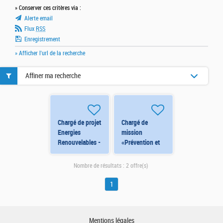
» Conserver ces critères via :
Alerte email
Flux
RSS
Enregistrement
» Afficher l'url de la recherche
Affiner ma recherche
Chargé de projet
Chargé de
Energies
mission
Renouvelables -
«Prévention et
ORLEANS
lutte contre
(6834) H/F
l'exploitation
Nombre de résultats :
2 offre(s)
sexuelle des
mineurs» -
1
ORLEANS
(7464) H/F
Mentions légales