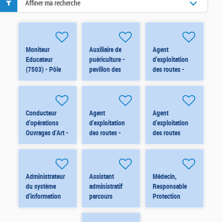
Affiner ma recherche
Moniteur
Auxiliaire de
Agent
Educateur
puériculture -
d'exploitation
(7503) - Pôle
pavillon des
des routes -
Ados (15-18
Loupiots -
Viabilité
ans) - Orléans
11061 H/F
hivernale - CT
H/F H/F
de Cléry St
André (Renfort)
Conducteur
Agent
Agent
H/F
d'opérations
d'exploitation
d'exploitation
Ouvrages d'Art -
des routes -
des routes
ORLÉANS
Viabilité
Centre de
(6873) H/F
hivernale - CT
Travaux
d'Orléans Nord
d'ARTENAY
(Renfort) H/F
(6823) H/F
Administrateur
Assistant
Médecin,
du système
administratif
Responsable
d'information
parcours
Protection
financier -
insertion RSA -
Maternelle
ORLEANS
MONTARGIS
Infantile -