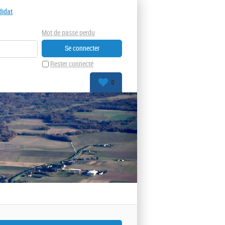
didat
Mot de passe perdu
Rester connecté
0