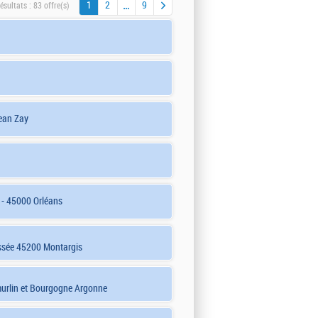
1
2
9
ésultats :
83 offre(s)
ean Zay
 - 45000 Orléans
ssée 45200 Montargis
murlin et Bourgogne Argonne