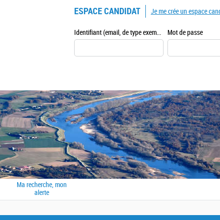
ESPACE CANDIDAT
Je me crée un espace can
Identifiant (email, de type exemple@exemple.fr)
Mot de passe
Ma recherche, mon
alerte