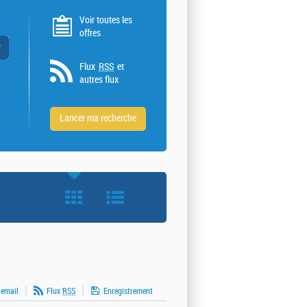
Voir toutes les
offres
 valeurs
Flux
RSS
et
autres flux
 email
Flux
RSS
Enregistrement