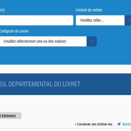
is)
Intitulé du métier
Veuillez sélectionner une ou des
Catégorie du poste
urs
Veuillez sélectionner une ou des valeurs
NSEIL DEPARTEMENTAL DU LOIRET
t bâtiment
» Conserver ces critères via :
Alerte