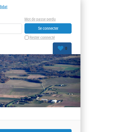
didat
Mot de passe perdu
Rester connecté
0