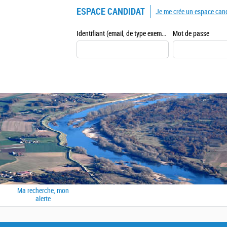
ESPACE CANDIDAT
Je me crée un espace can
Identifiant (email, de type exemple@exemple.fr)
Mot de passe
Ma recherche, mon
alerte