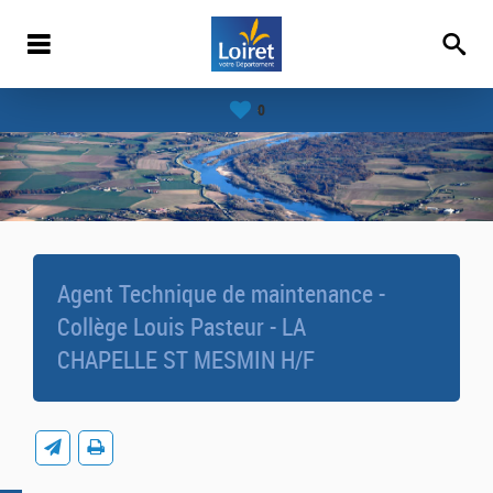
0
Agent Technique de maintenance -
Collège Louis Pasteur - LA
CHAPELLE ST MESMIN H/F