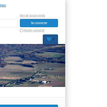
didat
Mot de passe perdu
Rester connecté
0