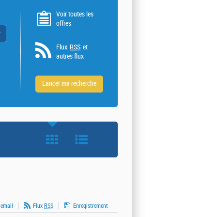
Voir toutes les
offres
 valeurs
Flux
RSS
et
autres flux
 email
Flux
RSS
Enregistrement