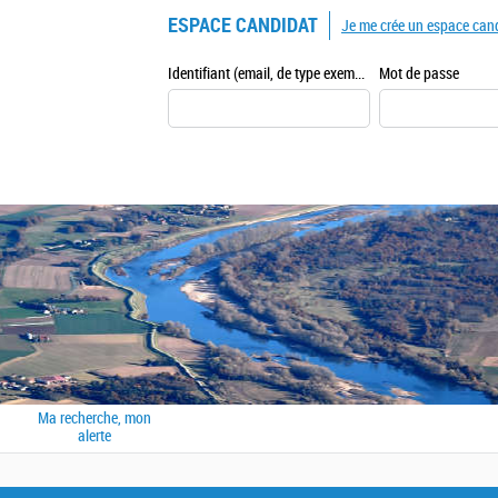
ESPACE CANDIDAT
Je me crée un espace can
Identifiant (email, de type exemple@exemple.fr)
Mot de passe
Ma recherche, mon
alerte