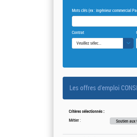
Mots clés
(ex : ingénieur commercial Par
Contrat
Veuillez sélectionner une ou des vale
Les offres d'emploi CO
Critères sélectionnés :
Métier :
Soutien aux t