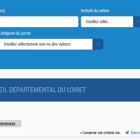
is)
Intitulé du métier
Veuillez sélectionner une ou des
Catégorie du poste
urs
Veuillez sélectionner une ou des valeurs
NSEIL DEPARTEMENTAL DU LOIRET
erritoires
» Conserver ces critères via :
Alerte