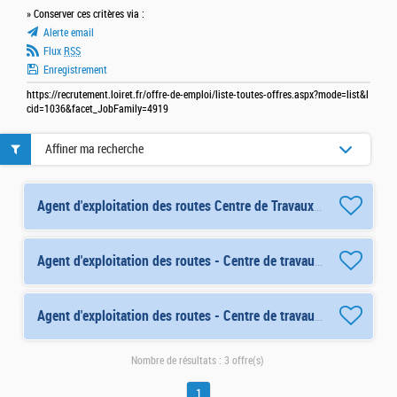
» Conserver ces critères via :
Alerte email
Flux
RSS
Enregistrement
https://recrutement.loiret.fr/offre-de-emploi/liste-toutes-offres.aspx?mode=list&l
cid=1036&facet_JobFamily=4919
Affiner ma recherche
Agent d'exploitation des routes Centre de Travaux d'ARTENAY (6823) H/F
Agent d'exploitation des routes - Centre de travaux de Morailles (6774) H/F
Agent d'exploitation des routes - Centre de travaux de Châteauneuf-sur-Loire (6732) H/F
Nombre de résultats :
3 offre(s)
1