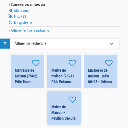
» Conserver ces critères via :
Alerte email
Flux
RSS
Enregistrement
» Afficher l'url de la recherche
Affiner ma recherche
Maitresse de
Maître de
Maîtresse de
Maison (7562) -
maison (7521) -
maison - pôle
Pôle Toute
Pôle Enfance
00-05 - Orléans
Petite Enfance -
11-14 ans -
- renfort d'été
H/F H/F
Orléans H/F H/F
H/F
Maître de
Maison -
Pavillon Sakura
- ORLEANS -