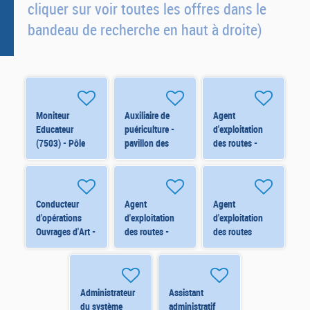
cliquer sur voir toutes les offres dans le
bandeau de recherche en haut à droite)
Moniteur
Auxiliaire de
Agent
Educateur
puériculture -
d'exploitation
(7503) - Pôle
pavillon des
des routes -
Ados (15-18
Loupiots -
Viabilité
ans) - Orléans
11061 H/F
hivernale - CT
H/F H/F
de Cléry St
André (Renfort)
Conducteur
Agent
Agent
H/F
d'opérations
d'exploitation
d'exploitation
Ouvrages d'Art -
des routes -
des routes
ORLÉANS
Viabilité
Centre de
(6873) H/F
hivernale - CT
Travaux
d'Orléans Nord
d'ARTENAY
(Renfort) H/F
(6823) H/F
Administrateur
Assistant
du système
administratif