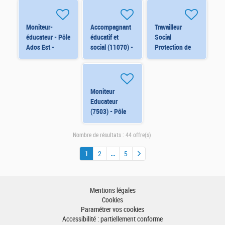
P'tits Loups H/F
H/F H/F
Mimosa H/F
Moniteur-
Accompagnant
Travailleur
éducateur - Pôle
éducatif et
Social
Ados Est -
social (11070) -
Protection de
Malama H/F
Pavillon Malama
l'Enfance -
(10-18 ans) -
Ferrières en
Orléans H/F
Gâtinais (8215)
H/F
Moniteur
Educateur
(7503) - Pôle
Ados (15-18
ans) - Orléans
Nombre de résultats :
44 offre(s)
H/F H/F
1
2
5
Mentions légales
Cookies
Paramétrer vos cookies
Accessibilité : partiellement conforme