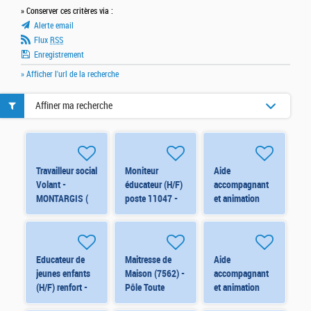
» Conserver ces critères via :
Alerte email
Flux
RSS
Enregistrement
» Afficher l'url de la recherche
Affiner ma recherche
Travailleur social
Moniteur
Aide
Volant -
éducateur (H/F)
accompagnant
MONTARGIS (
poste 11047 -
et animation
8220) H/F
Pavillon Ohana
(H/F) renfort -
5-10 H/F
Educateur de
Maitresse de
Aide
jeunes enfants
Maison (7562) -
accompagnant
(H/F) renfort -
Pôle Toute
et animation
Pavillon Les
Petite Enfance -
(H/F) renfort